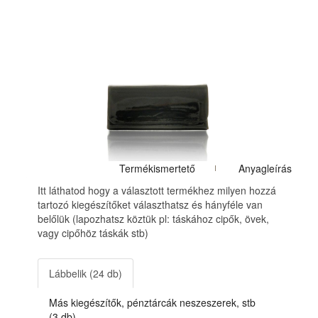
Termékismertető
Anyagleírás
Itt láthatod hogy a választott termékhez milyen hozzá
tartozó kiegészítőket választhatsz és hányféle van
belőlük (lapozhatsz köztük pl: táskához cipők, övek,
vagy cipőhöz táskák stb)
Lábbelik (24 db)
Más kiegészítők, pénztárcák neszeszerek, stb
(3 db)