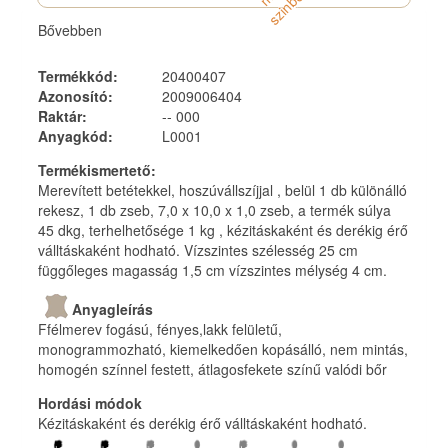
á
n
Bővebben
Termékkód
:
20400407
Azonosító
:
2009006404
Raktár
:
-- 000
Anyagkód
:
L0001
Termékismertető
:
Merevített betétekkel, hoszúvállszíjjal , belül 1 db különálló
rekesz, 1 db zseb, 7,0 x 10,0 x 1,0 zseb, a termék súlya
45 dkg, terhelhetősége 1 kg , kézitáskaként és derékig érő
válltáskaként hodható. Vízszintes szélesség 25 cm
függőleges magasság 1,5 cm vízszintes mélység 4 cm.
Anyagleírás
Ffélmerev fogású, fényes,lakk felületű,
monogrammozható, kiemelkedően kopásálló, nem mintás,
homogén színnel festett, átlagosfekete színű valódi bőr
Hordási módok
Kézitáskaként és derékig érő válltáskaként hodható.