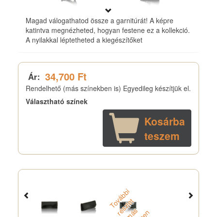
Magad válogathatod össze a garnitúrát! A képre
katintva megnézheted, hogyan festene ez a kollekció.
A nyilakkal léptetheted a kiegészítőket
34,700 Ft
Ár:
Rendelhető (más színekben is) Egyedileg készítjük el.
Választható színek
Kosárba
teszem
T
o
á
b
b
i
r
s
z
l
e
m
s
z
i
n
b
e
v
t
é
s