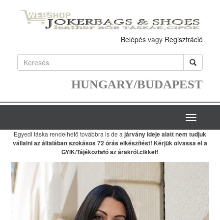
Belépés
vagy
Regisztráció
HUNGARY/BUDAPEST
Toggle
navigatio
Egyedi táska rendelhető továbbra is de a
járvány ideje alatt nem tudjuk
vállalni
az általában szokásos 72 órás elkészítést! Kérjük olvassa el a
GYIK/Tájékoztató az árakról
.cikket!