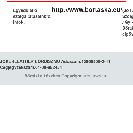
http://www.bortaska.eu/
Egyedülálló
(Jó t
szolgáltatásainkról
Szol
infók:
/ Gyik
Bőrt
cipőv
JOKERLEATHER BŐRDÍSZMŰ Adószám:13969800-2-41
Cégjegyzékszám:01-09-882454
Bőrtáska készítés
Copyright © 2016-2018.