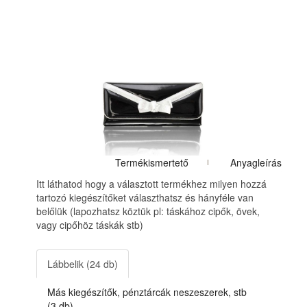
Termékismertető
Anyagleírás
Itt láthatod hogy a választott termékhez milyen hozzá
tartozó kiegészítőket választhatsz és hányféle van
belőlük (lapozhatsz köztük pl: táskához cipők, övek,
vagy cipőhöz táskák stb)
Lábbelik (24 db)
Más kiegészítők, pénztárcák neszeszerek, stb
(3 db)