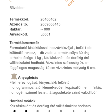
á
n
Bővebben
Termékkód
:
20400402
Azonosító
:
2009006445
Raktár
:
-- 000
Anyagkód
:
L0001
Termékismertető
:
Formatartó kialakítással, hoszúvállszíjjal , belül 1 db
különálló rekesz, 1 db zseb, a termék súlya 30 dkg,
terhelhetősége 1 kg , kézitáskaként és derékig érő
válltáskaként hodható. Vízszintes szélesség 24 cm
függőleges magasság 12 cm vízszintes mélység 5 cm.
Anyagleírás
Ffélmerev fogású, fényes,lakk felületű,
monogrammozható, kiemelkedően kopásálló, nem mintás,
homogén színnel festett, átlagosfekete színű valódi bőr
Hordási módok
Kézitáskaként és derékig érő válltáskaként hodható.