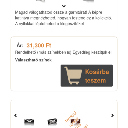
Magad válogathatod össze a garnitúrát! A képre
katintva megnézheted, hogyan festene ez a kollekció.
A nyilakkal léptetheted a kiegészítőket
31,300 Ft
Ár:
Rendelhető (más színekben is) Egyedileg készítjük el.
Választható színek
Kosárba
teszem
T
o
á
b
b
i
r
s
z
l
e
m
s
z
i
n
b
e
v
t
é
s