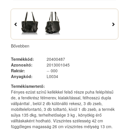
Bővebben
Termékkód
:
20400487
Azonosító
:
2013001045
Raktár
:
-- 000
Anyagkód
:
L0034
Termékismertető
:
Fényes ezüst színű kellékkel felső része puha felépítésű
de, a fenékrész félmerev, kialakítással, félhosszú dupla
vállpánttal , belül 2 db különálló rekesz, 3 db zseb,
mobiltelefontartó, 3 db tolltartó, kívül 1 db zseb, a termék
súlya 135 dkg, terhelhetősége 3 kg , könyökig érő
válltáskaként hodható. Vízszintes szélesség 42 cm
függőleges magasság 26 cm vízszintes mélység 13 cm.