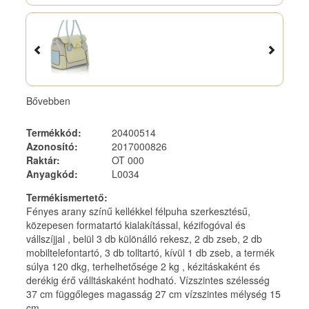
Bővebben
Termékkód
:
20400514
Azonosító
:
2017000826
Raktár
:
OT 000
Anyagkód
:
L0034
Termékismertető
:
Fényes arany színű kellékkel félpuha szerkesztésű,
közepesen formatartó kialakítással, kézifogóval és
vállszíjjal , belül 3 db különálló rekesz, 2 db zseb, 2 db
mobiltelefontartó, 3 db tolltartó, kívül 1 db zseb, a termék
súlya 120 dkg, terhelhetősége 2 kg , kézitáskaként és
derékig érő válltáskaként hodható. Vízszintes szélesség
37 cm függőleges magasság 27 cm vízszintes mélység 15
cm.