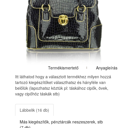
Termékismertető
Anyagleírás
Itt láthatod hogy a választott termékhez milyen hozzá
tartozó kiegészítőket választhatsz és hányféle van
belőlük (lapozhatsz köztük pl: táskához cipők, övek,
vagy cipőhöz táskák stb)
Lábbelik (16 db)
Más kiegészítők, pénztárcák neszeszerek, stb
(7 db)