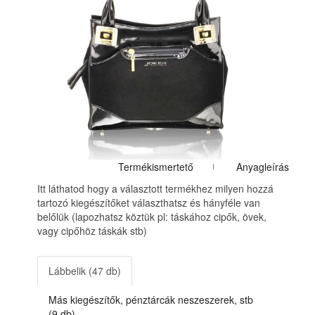
Termékismertető
Anyagleírás
Itt láthatod hogy a választott termékhez milyen hozzá
tartozó kiegészítőket választhatsz és hányféle van
belőlük (lapozhatsz köztük pl: táskához cipők, övek,
vagy cipőhöz táskák stb)
Lábbelik (47 db)
Más kiegészítők, pénztárcák neszeszerek, stb
(9 db)