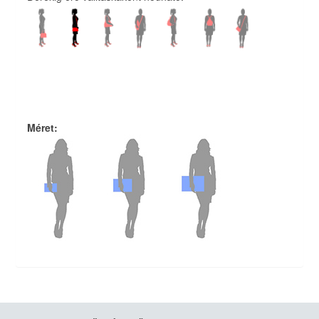
Méret
: