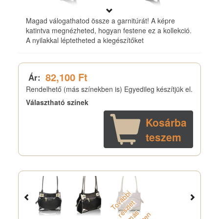
Magad válogathatod össze a garnitúrát! A képre
katintva megnézheted, hogyan festene ez a kollekció.
A nyilakkal léptetheted a kiegészítőket
82,100 Ft
Ár:
Rendelhető (más színekben is) Egyedileg készítjük el.
Választható színek
Kosárba
teszem
T
o
á
b
b
i
r
s
z
l
e
m
s
z
i
n
b
e
v
t
é
s