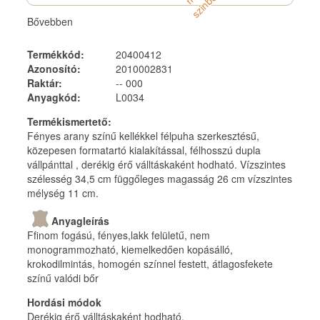
á
n
Bővebben
Termékkód
:
20400412
Azonosító
:
2010002831
Raktár
:
-- 000
Anyagkód
:
L0034
Termékismertető
:
Fényes arany színű kellékkel félpuha szerkesztésű,
közepesen formatartó kialakítással, félhosszú dupla
vállpánttal , derékig érő válltáskaként hodható. Vízszintes
szélesség 34,5 cm függőleges magasság 26 cm vízszintes
mélység 11 cm.
Anyagleírás
Ffinom fogású, fényes,lakk felületű, nem
monogrammozható, kiemelkedően kopásálló,
krokodilmintás, homogén színnel festett, átlagosfekete
színű valódi bőr
Hordási módok
Derékig érő válltáskaként hodható.