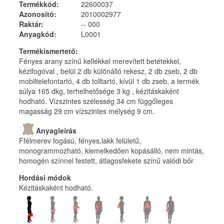
Termékkód
:
22600037
Azonosító
:
2010002977
Raktár
:
-- 000
Anyagkód
:
L0001
Termékismertető
:
Fényes arany színű kellékkel merevített betétekkel,
kézifogóval , belül 2 db különálló rekesz, 2 db zseb, 2 db
mobiltelefontartó, 4 db tolltartó, kívül 1 db zseb, a termék
súlya 165 dkg, terhelhetősége 3 kg , kézitáskaként
hodható. Vízszintes szélesség 34 cm függőleges
magasság 29 cm vízszintes mélység 9 cm.
Anyagleírás
Ffélmerev fogású, fényes,lakk felületű,
monogrammozható, kiemelkedően kopásálló, nem mintás,
homogén színnel festett, átlagosfekete színű valódi bőr
Hordási módok
Kézitáskaként hodható.