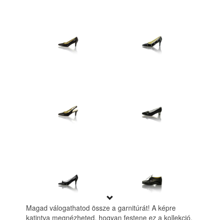
Magad válogathatod össze a garnitúrát! A képre
katintva megnézheted, hogyan festene ez a kollekció.