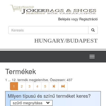
Belépés
vagy
Regisztráció
HUNGARY/BUDAPEST
Toggle
navigatio
Termékek
1 ... 12.
termék megjelenítve. Összesen:
437
1
2
3
4
5
Milyen típusú és színű terméket keres?
szűrő megnyitása