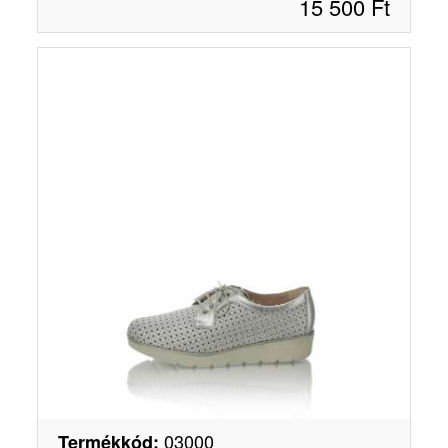
15 500
Ft
03000
Termékkód
: