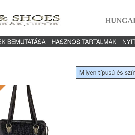
HUNGA
EK BEMUTATÁSA
HASZNOS TARTALMAK
NYI
Milyen típusú és szí