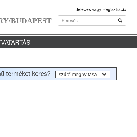
Belépés
vagy
Regisztráció
RY/BUDAPEST
TVATARTÁS
nű terméket keres?
szűrő megnyitása