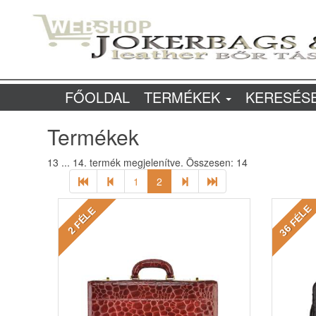
FŐOLDAL
TERMÉKEK
KERESÉS
Termékek
13 ... 14.
termék megjelenítve. Összesen:
14
1
2
FÉLE
FÉLE
36
2