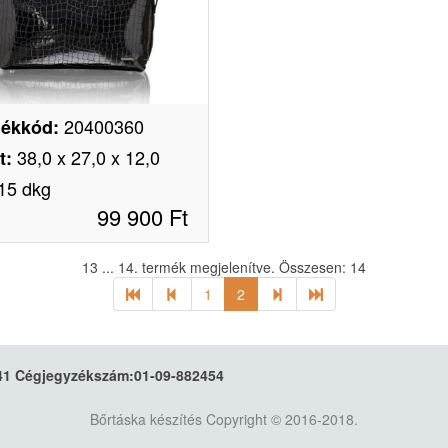
20400360
ékkód
:
38,0 x 27,0 x 12,0
t
:
15 dkg
99 900
Ft
13 ... 14.
termék megjelenítve. Összesen:
14
1
2
 Cégjegyzékszám:01-09-882454
Bőrtáska készítés
Copyright © 2016-2018.