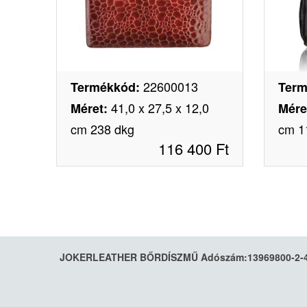
22600013
Termékkód
:
Term
41,0 x 27,5 x 12,0
Méret
:
Mére
cm 238 dkg
cm 1
116 400
Ft
JOKERLEATHER BŐRDÍSZMŰ Adószám:13969800-2-41