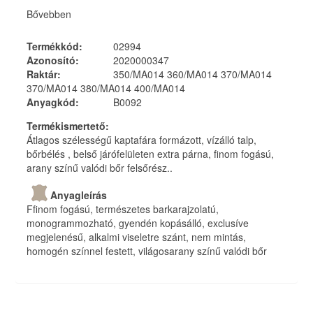
Bővebben
Termékkód
:
02994
Azonosító
:
2020000347
Raktár
:
350/MA014 360/MA014 370/MA014
370/MA014 380/MA014 400/MA014
Anyagkód
:
B0092
Termékismertető
:
Átlagos szélességű kaptafára formázott, vízálló talp,
bőrbélés , belső járófelületen extra párna, finom fogású,
arany színű valódi bőr felsőrész..
Anyagleírás
Ffinom fogású, természetes barkarajzolatú,
monogrammozható, gyendén kopásálló, exclusíve
megjelenésű, alkalmi viseletre szánt, nem mintás,
homogén színnel festett, világosarany színű valódi bőr