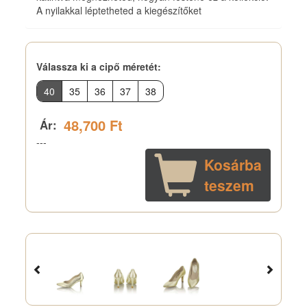
A nyilakkal léptetheted a kiegészítőket
Válassza ki a cipő méretét
:
40
35
36
37
38
48,700 Ft
Ár:
---
Kosárba
teszem