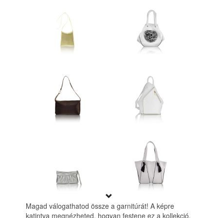
Magad válogathatod össze a garnitúrát! A képre
katintva megnézheted, hogyan festene ez a kollekció.